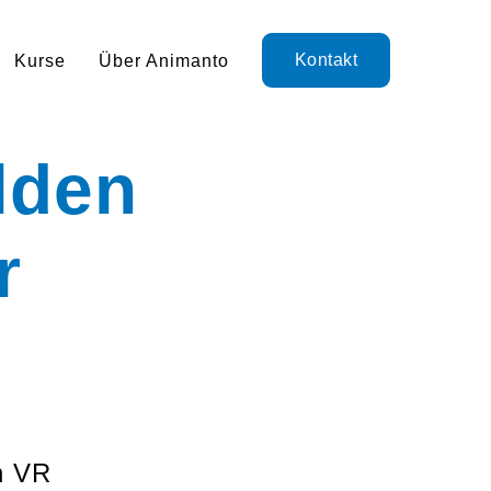
Kontakt
Kurse
Über Animanto
lden
r
n VR