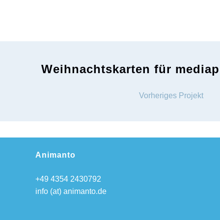
Weihnachtskarten für mediap
Vorheriges Projekt
Animanto
+49 4354 2430792
info (at) animanto.de