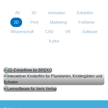
All
3D
Animation
Erklärfilm
2D
Print
Marketing
Fulldome
Wissenschaft
CAD
VR
Software
Kultur
2D-
Erklärfilme
für BREKO
Interaktiver Kinderfilm für Planetarien,
Lernsoftware
Kindergärten und Schulen
für Veris
Verlag